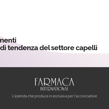
menti
à di tendenza del settore capelli
L’azienda che produce in esclusiva per l’acconciatore