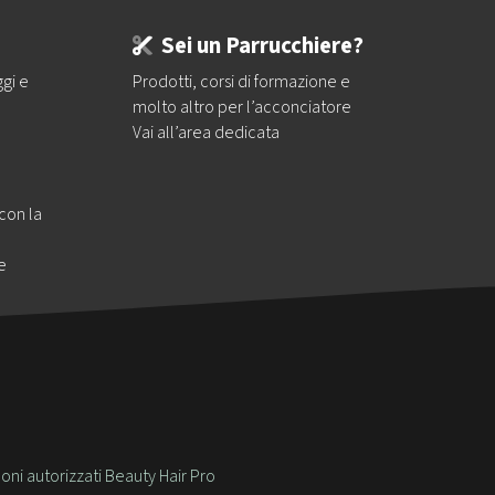
Sei un Parrucchiere?
ggi e
Prodotti, corsi di formazione e
molto altro per l’acconciatore
Vai all’area dedicata
 con la
e
oni autorizzati Beauty Hair Pro