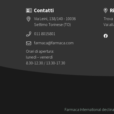
Contatti
R
Via Leinì, 138/140 - 10036
Trova 
Settimo Torinese (TO)
Vai al
011 8015801
farmaca@farmaca.com
Orari di apertura:
lunedì – venerdì
8.30-12.30 / 13.30-17.30
Farmaca International declina 