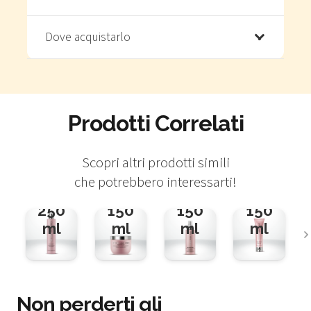
Dove acquistarlo
Prodotti Correlati
NUTRI-
NUTRI-
LISS
BATH
BALM
MULTIACTION
CONTRO
Scopri altri prodotti simili
Flacone
Vaso
Flacone
Tubo
che potrebbero interessarti!
da
da
da
da
250
150
150
150
ml
ml
ml
ml
Non perderti gli