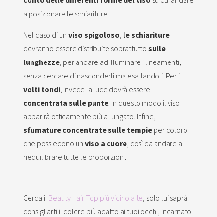
conto delle differenti forme del viso
su cui andare
a posizionare le schiariture.
Nel caso di un
viso spigoloso
,
le schiariture
dovranno essere distribuite soprattutto
sulle
lunghezze
, per andare ad illuminare i lineamenti,
senza cercare di nasconderli ma esaltandoli. Per i
volti tondi
, invece la luce dovrà essere
concentrata sulle punte
. In questo modo il viso
apparirà otticamente più allungato. Infine,
sfumature concentrate sulle tempie
per coloro
che possiedono un
viso a cuore
, così da andare a
riequilibrare tutte le proporzioni.
Cerca il
Beauty Hair Top più vicino a te
, solo lui saprà
consigliarti il colore più adatto ai tuoi occhi, incarnato