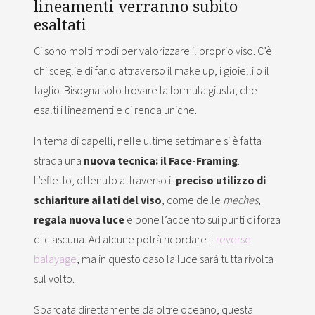
lineamenti verranno subito
esaltati
Ci sono molti modi per valorizzare il proprio viso. C’è
chi sceglie di farlo attraverso il make up, i gioielli o il
taglio. Bisogna solo trovare la formula giusta, che
esalti i lineamenti e ci renda uniche.
In tema di capelli, nelle ultime settimane si è fatta
strada una
nuova tecnica: il Face-Framing
.
L’effetto, ottenuto attraverso il
preciso utilizzo di
schiariture ai lati del viso
, come delle
meches
,
regala nuova luce
e pone l’accento sui punti di forza
di ciascuna. Ad alcune potrà ricordare il
reverse
balayage
, ma in questo caso la luce sarà tutta rivolta
sul volto.
Sbarcata direttamente da oltre oceano, questa