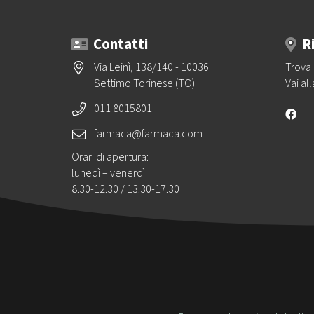
Contatti
R
Via Leinì, 138/140 - 10036
Trova 
Settimo Torinese (TO)
Vai al
011 8015801
farmaca@farmaca.com
Orari di apertura:
lunedì – venerdì
8.30-12.30 / 13.30-17.30