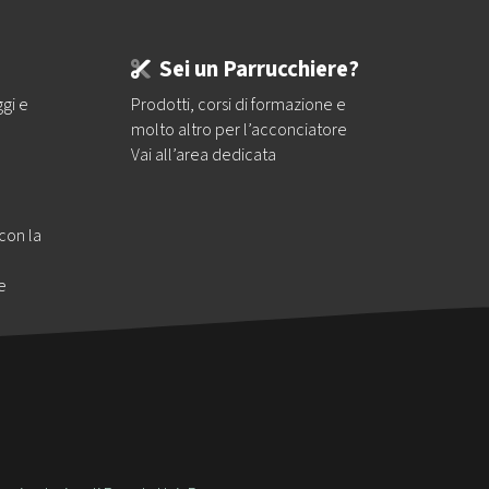
Sei un Parrucchiere?
ggi e
Prodotti, corsi di formazione e
molto altro per l’acconciatore
Vai all’area dedicata
 con la
e