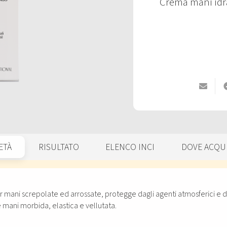
Crema mani idr
ETÀ
RISULTATO
ELENCO INCI
DOVE ACQU
 mani screpolate ed arrossate, protegge dagli agenti atmosferici e da
mani morbida, elastica e vellutata.