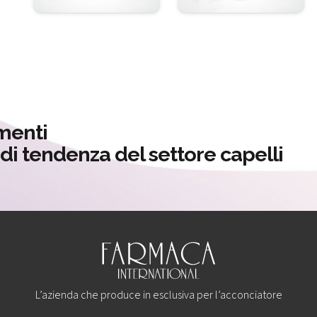
menti
à di tendenza del settore capelli
L’azienda che produce in esclusiva per l’acconciatore