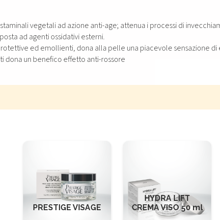
 staminali vegetali ad azione anti-age; attenua i processi di invecc
osta ad agenti ossidativi esterni.
 protettive ed emollienti, dona alla pelle una piacevole sensazione di
ti dona un benefico effetto anti-rossore
HYDRA LIFT
PRESTIGE VISAGE
CREMA VISO 50 ml