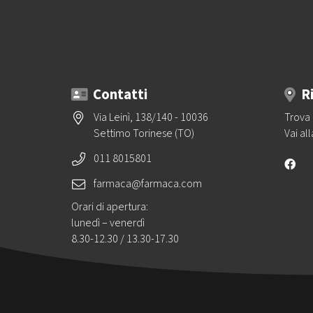
Contatti
R
Via Leinì, 138/140 - 10036
Trova 
Settimo Torinese (TO)
Vai al
011 8015801
farmaca@farmaca.com
Orari di apertura:
lunedì – venerdì
8.30-12.30 / 13.30-17.30