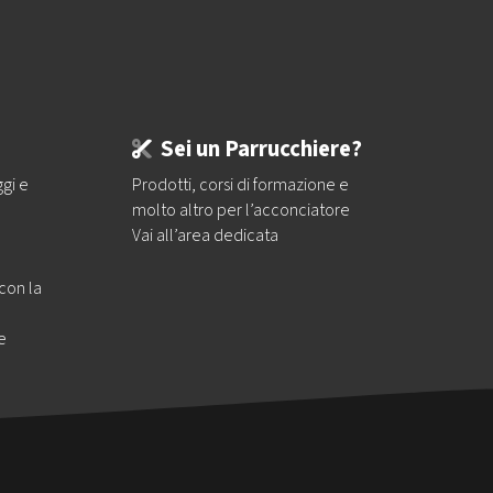
Sei un Parrucchiere?
ggi e
Prodotti, corsi di formazione e
molto altro per l’acconciatore
Vai all’area dedicata
 con la
e