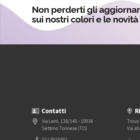
Non perderti gli aggiorna
sui nostri colori e le novit
Contatti
R
Via Leinì, 138/140 - 10036
Trova 
Settimo Torinese (TO)
Vai al
011 8015801