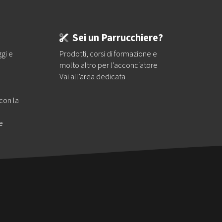
Sei un Parrucchiere?
ggi e
Prodotti, corsi di formazione e
molto altro per l’acconciatore
Vai all’area dedicata
 con la
e