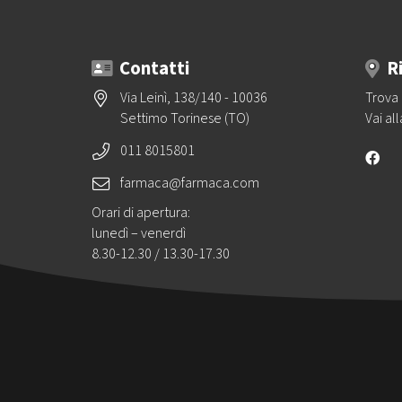
Contatti
R
Via Leinì, 138/140 - 10036
Trova 
Settimo Torinese (TO)
Vai al
011 8015801
farmaca@farmaca.com
Orari di apertura:
lunedì – venerdì
8.30-12.30 / 13.30-17.30