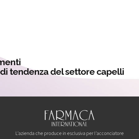
menti
à di tendenza del settore capelli
L’azienda che produce in esclusiva per l’acconciatore